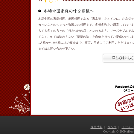
本場中国の家庭料理、庶民料理である「家常菜」をメインに、北京ダッ
カヒレなどのちょっと贅沢なお料理まで、多種多数をご用意しておりま
人でも多くの方々の「行きつけの店」となれるよう、リーズナブルであ
でなく、他では味わえない「蘭蘭の味」を自信を持ってご提供いたしま
1人様から40名様以上の宴会まで、幅広い用途にてご利用いただけます
まずはお問い合わせ下さい。
採用情報
|
リンク
|
メディア
Copyright © 2009 nihon s